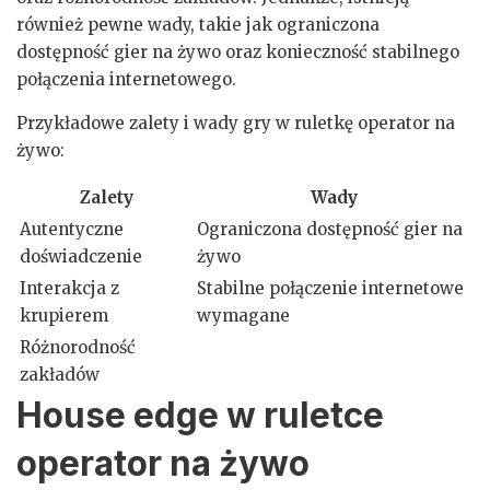
również pewne wady, takie jak ograniczona
dostępność gier na żywo oraz konieczność stabilnego
połączenia internetowego.
Przykładowe zalety i wady gry w ruletkę operator na
żywo:
Zalety
Wady
Autentyczne
Ograniczona dostępność gier na
doświadczenie
żywo
Interakcja z
Stabilne połączenie internetowe
krupierem
wymagane
Różnorodność
zakładów
House edge w ruletce
operator na żywo