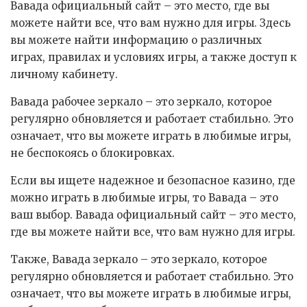
Вавада официальный сайт – это место, где вы
можете найти все, что вам нужно для игры. Здесь
вы можете найти информацию о различных
играх, правилах и условиях игры, а также доступ к
личному кабинету.
Вавада рабочее зеркало – это зеркало, которое
регулярно обновляется и работает стабильно. Это
означает, что вы можете играть в любимые игры,
не беспокоясь о блокировках.
Если вы ищете надежное и безопасное казино, где
можно играть в любимые игры, то Вавада – это
ваш выбор. Вавада официальный сайт – это место,
где вы можете найти все, что вам нужно для игры.
Также, Вавада зеркало – это зеркало, которое
регулярно обновляется и работает стабильно. Это
означает, что вы можете играть в любимые игры,