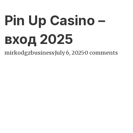
Pin Up Casino –
вход 2025
mirkodgzbusiness
·
July 6, 2025
·
0 comments