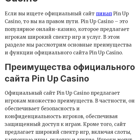
Если вы ищете официальный сайт
пинап
Pin Up
Casino, то вы на правом пути. Pin Up Casino – это
популярное онлайн-казино, которое предлагает
игрокам широкий спектр игр и услуг. В этом
разделе мы рассмотрим основные преимущества
и функции официального сайта Pin Up Casino.
Преимущества официального
сайта Pin Up Casino
Официальный сайт Pin Up Casino предлагает
игрокам множество преимуществ. В частности, он
обеспечивает безопасность и
конфиденциальность игроков, обеспечивая
защищенный доступ к играм. Кроме того, сайт
предлагает широкий спектр игр, включая слоты,
карточные игры, рулетку и другие. Игроки могут