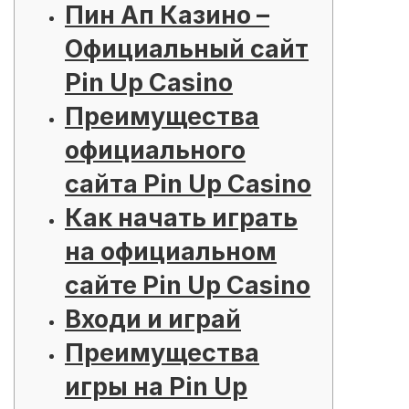
Пин Ап Казино –
Официальный сайт
Pin Up Casino
Преимущества
официального
сайта Pin Up Casino
Как начать играть
на официальном
сайте Pin Up Casino
Входи и играй
Преимущества
игры на Pin Up