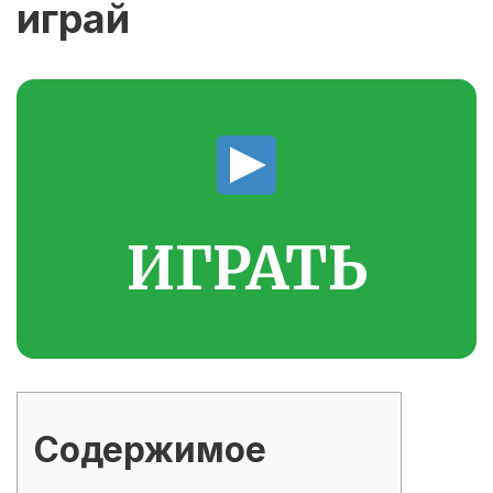
играй
ИГРАТЬ
Содержимое