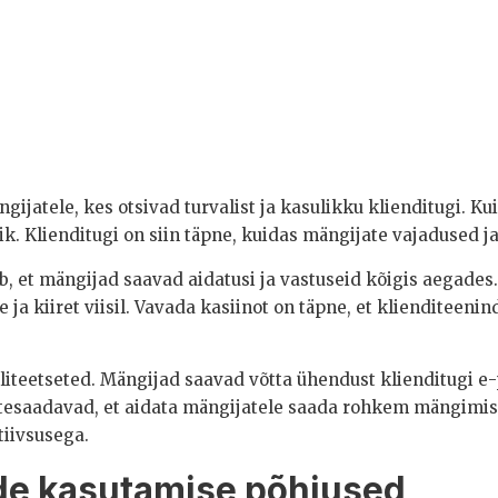
gijatele, kes otsivad turvalist ja kasulikku klienditugi. 
ik. Klienditugi on siin täpne, kuidas mängijate vajadused 
, et mängijad saavad aidatusi ja vastuseid kõigis aegades. 
a kiiret viisil. Vavada kasiinot on täpne, et klienditeeni
iteetseted. Mängijad saavad võtta ühendust klienditugi e-
tesaadavad, et aidata mängijatele saada rohkem mängimisek
tiivsusega.
nde kasutamise põhjused