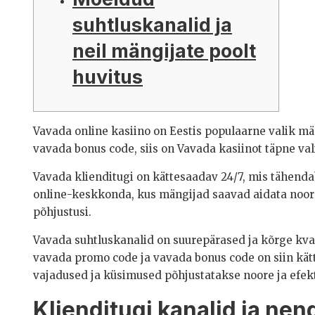
suhtluskanalid ja
neil mängijate poolt
huvitus
Vavada online kasiino on Eestis populaarne valik män
vavada bonus code, siis on Vavada kasiinot täpne val
Vavada klienditugi on kättesaadav 24/7, mis tähendab
online-keskkonda, kus mängijad saavad aidata noore j
põhjustusi.
Vavada suhtluskanalid on suurepärased ja kõrge kval
vavada promo code ja vavada bonus code on siin kät
vajadused ja küsimused põhjustatakse noore ja efek
Klienditugi kanalid ja ne