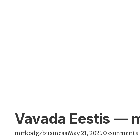
Vavada Eestis — 
mirkodgzbusiness
·
May 21, 2025
·
0 comments