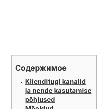
Содержимое
Klienditugi kanalid
ja nende kasutamise
põhjused
Mõeldud