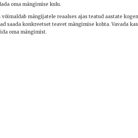
ndada oma mängimise kulu.
is võimaldab mängijatele reaalses ajas teatud aastate koge
vad saada konkreetset teavet mängimise kohta. Vavada kasi
sida oma mängimist.