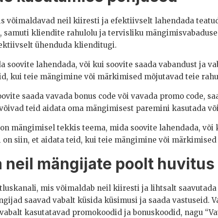
s võimaldavad neil kiiresti ja efektiivselt lahendada teatu
a, samuti kliendite rahulolu ja tervisliku mängimisvabadu
ektiivselt ühenduda klienditugi.
a soovite lahendada, või kui soovite saada vabandust ja va
 teid, kui teie mängimine või märkimised mõjutavad teie rahul
 soovite saada vavada bonus code või vavada promo code, saat
 võivad teid aidata oma mängimisest paremini kasutada võ
eie on mängimisel tekkis teema, mida soovite lahendada, või 
i on siin, et aidata teid, kui teie mängimine või märkimised
 neil mängijate poolt huvitus
uskanali, mis võimaldab neil kiiresti ja lihtsalt saavutad
ängijad saavad vabalt küsida küsimusi ja saada vastuseid. 
 ka vabalt kasutatavad promokoodid ja bonuskoodid, nagu “