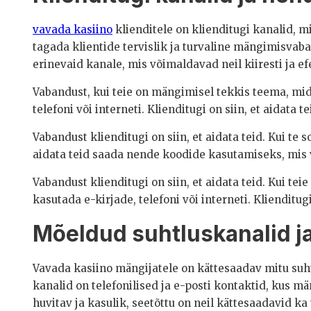
vavada kasiino
klienditele on klienditugi kanalid, mi
tagada klientide tervislik ja turvaline mängimisvab
erinevaid kanale, mis võimaldavad neil kiiresti ja ef
Vabandust, kui teie on mängimisel tekkis teema, mid
telefoni või interneti. Klienditugi on siin, et aidata
Vabandust klienditugi on siin, et aidata teid. Kui te
aidata teid saada nende koodide kasutamiseks, mis
Vabandust klienditugi on siin, et aidata teid. Kui t
kasutada e-kirjade, telefoni või interneti. Klienditug
Mõeldud suhtluskanalid ja
Vavada kasiino mängijatele on kättesaadav mitu suhtl
kanalid on telefonilised ja e-posti kontaktid, kus m
huvitav ja kasulik, seetõttu on neil kättesaadavid