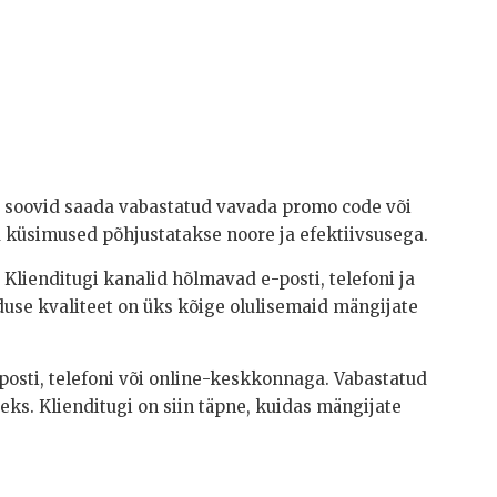
Kui soovid saada vabastatud vavada promo code või
ja küsimused põhjustatakse noore ja efektiivsusega.
Klienditugi kanalid hõlmavad e-posti, telefoni ja
nduse kvaliteet on üks kõige olulisemaid mängijate
posti, telefoni või online-keskkonnaga. Vabastatud
s. Klienditugi on siin täpne, kuidas mängijate