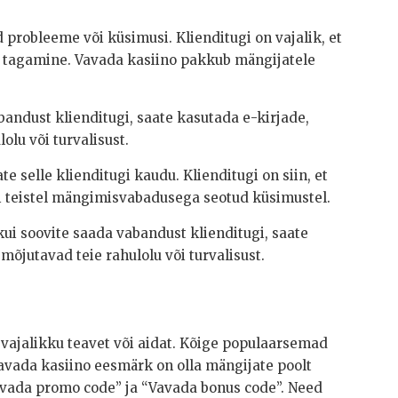
d probleeme või küsimusi. Klienditugi on vajalik, et
se tagamine. Vavada kasiino pakkub mängijatele
bandust klienditugi, saate kasutada e-kirjade,
olu või turvalisust.
e selle klienditugi kaudu. Klienditugi on siin, et
i teistel mängimisvabadusega seotud küsimustel.
kui soovite saada vabandust klienditugi, saate
 mõjutavad teie rahulolu või turvalisust.
a vajalikku teavet või aidat. Kõige populaarsemad
Vavada kasiino eesmärk on olla mängijate poolt
Vavada promo code” ja “Vavada bonus code”. Need