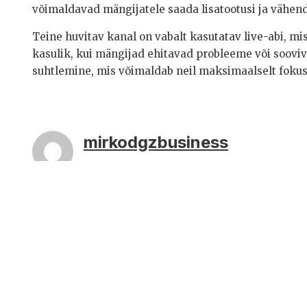
võimaldavad mängijatele saada lisatootusi ja vähe
Teine huvitav kanal on vabalt kasutatav live-abi, m
kasulik, kui mängijad ehitavad probleeme või soovi
suhtlemine, mis võimaldab neil maksimaalselt foku
mirkodgzbusiness