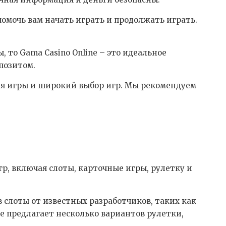
помочь вам начать играть и продолжать играть.
 то Gama Casino Online – это идеальное
позитом.
для игры и широкий выбор игр. Мы рекомендуем
гр, включая слоты, карточные игры, рулетку и
 слоты от известных разработчиков, таких как
кже предлагает несколько вариантов рулетки,