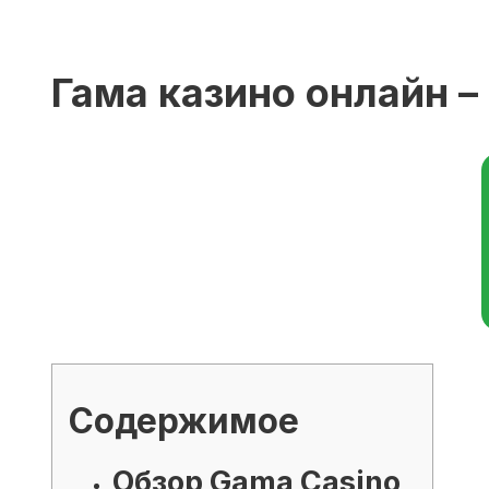
Гама казино онлайн – 
Содержимое
Обзор Gama Casino