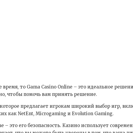
время, то Gama Casino Online – это идеальное решени
о, чтобы помочь вам принять решение.
 которое предлагает игрокам широкий выбор игр, вклю
х как NetEnt, Microgaming и Evolution Gaming.
ne – это его безопасность. Казино использует соврем
ачает, что вы можете быть уверены в том, что ваша л