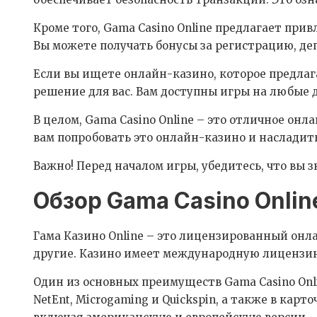
Кроме того, Gama Casino Online предлагает при
Вы можете получать бонусы за регистрацию, деп
Если вы ищете онлайн-казино, которое предлага
решение для вас. Вам доступны игры на любые 
В целом, Gama Casino Online – это отличное он
вам попробовать это онлайн-казино и насладить
Важно! Перед началом игры, убедитесь, что вы з
Обзор Gama Casino Onlin
Гама Казино Online – это лицензированный онла
другие. Казино имеет международную лицензию,
Один из основных преимуществ Gama Casino Onli
NetEnt, Microgaming и Quickspin, а также в карт