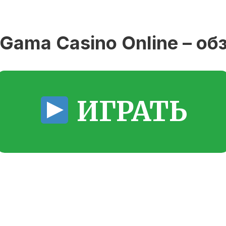
Gama Casino Online – об
ИГРАТЬ