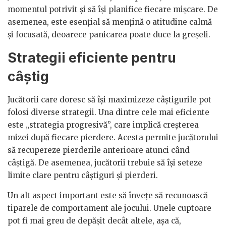
momentul potrivit și să își planifice fiecare mișcare. De
asemenea, este esențial să mențină o atitudine calmă
și focusată, deoarece panicarea poate duce la greșeli.
Strategii eficiente pentru
câștig
Jucătorii care doresc să își maximizeze câștigurile pot
folosi diverse strategii. Una dintre cele mai eficiente
este „strategia progresivă”, care implică creșterea
mizei după fiecare pierdere. Acesta permite jucătorului
să recupereze pierderile anterioare atunci când
câștigă. De asemenea, jucătorii trebuie să își seteze
limite clare pentru câștiguri și pierderi.
Un alt aspect important este să învețe să recunoască
tiparele de comportament ale jocului. Unele cuptoare
pot fi mai greu de depășit decât altele, așa că,