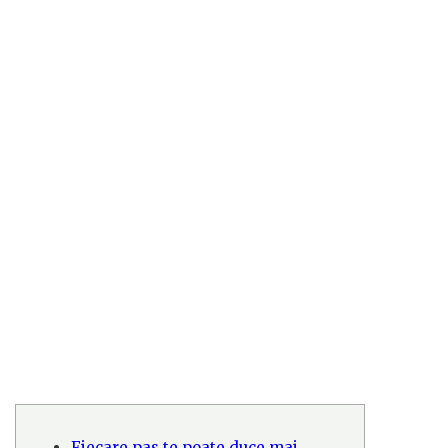
Fiecare pas te poate duce mai