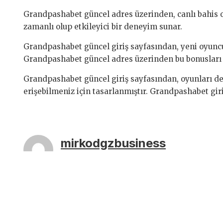
Grandpashabet güncel adres üzerinden, canlı bahis oy
zamanlı olup etkileyici bir deneyim sunar.
Grandpashabet güncel giriş sayfasından, yeni oyuncu
Grandpashabet güncel adres üzerinden bu bonusları ko
Grandpashabet güncel giriş sayfasından, oyunları den
erişebilmeniz için tasarlanmıştır. Grandpashabet gir
mirkodgzbusiness