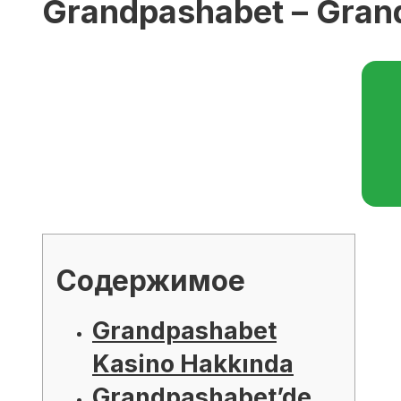
Grandpashabet – Grand
Содержимое
Grandpashabet
Kasino Hakkında
Grandpashabet’de