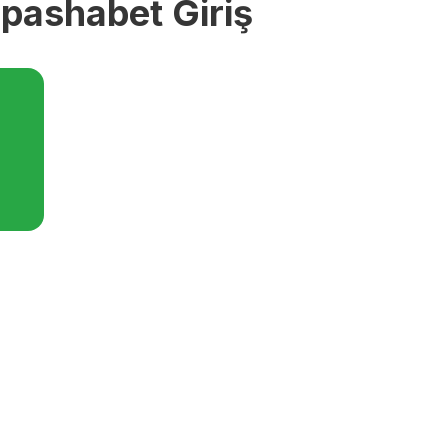
pashabet Giriş