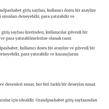
dpashabet giriş sayfası, kullanıcı dostu bir arayüze
 oyunları deneyebilir, para yatırabilir ve
iriş sayfası üzerinden, kullanıcılar güvenli bir
 ve para yatırabilmelerine olanak tanır.
pashabet, kullanıcı dostu bir arayüze ve güvenli bir
eneyebilir, para yatırabilir ve kazançlarını
e desenleri sunar, her biri farklı bir deneyim sunar.
ncular için idealdir. Grandpashabet giriş sayfasından