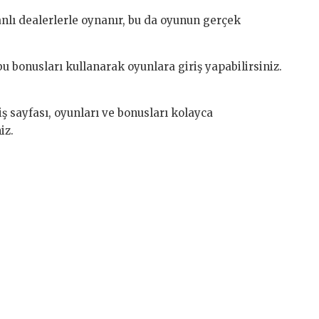
anlı dealerlerle oynanır, bu da oyunun gerçek
 bonusları kullanarak oyunlara giriş yapabilirsiniz.
ş sayfası, oyunları ve bonusları kolayca
iz.