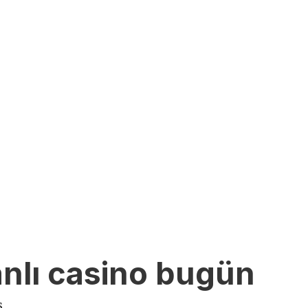
nlı casino bugün
s