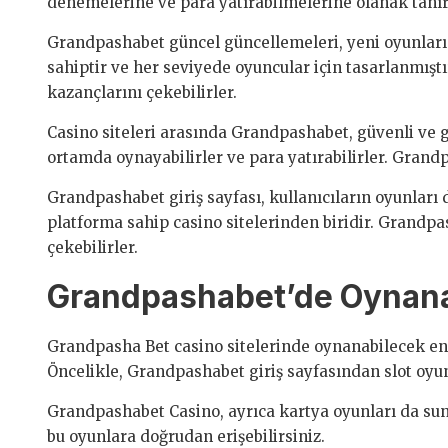
denemelerine ve para yatırabilmelerine olanak tanır
Grandpashabet güncel güncellemeleri, yeni oyunları v
sahiptir ve her seviyede oyuncular için tasarlanmıştır
kazançlarını çekebilirler.
Casino siteleri arasında Grandpashabet, güvenli ve g
ortamda oynayabilirler ve para yatırabilirler. Grandp
Grandpashabet giriş sayfası, kullanıcıların oyunları
platforma sahip casino sitelerinden biridir. Grandpash
çekebilirler.
Grandpashabet’de Oynana
Grandpasha Bet casino sitelerinde oynanabilecek en po
Öncelikle, Grandpashabet giriş sayfasından slot oyunl
Grandpashabet Casino, ayrıca kartya oyunları da suna
bu oyunlara doğrudan erişebilirsiniz.