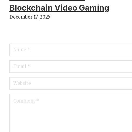
Blockchain Video Gaming
December 17, 2025