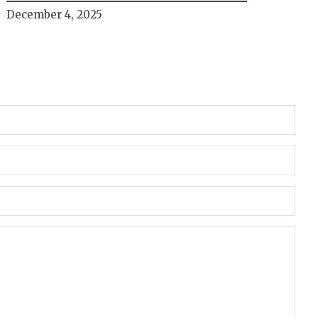
December 4, 2025