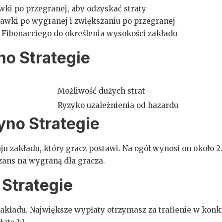
wki po przegranej, aby odzyskać straty
tawki po wygranej i zwiększaniu po przegranej
u Fibonacciego do określenia wysokości zakładu
no Strategie
Możliwość dużych strat
Ryzyko uzależnienia od hazardu
yno Strategie
ju zakładu, który gracz postawi. Na ogół wynosi on około 2
szans na wygraną dla gracza.
Strategie
akładu. Największe wypłaty otrzymasz za trafienie w konkret