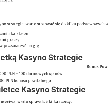
tę 1:1.
yno strategie, warto stosować się do kilku podstawowych
dzaniu kapitałem
iami graczy
ów przeznaczyć na grę
letką Kasyno Strategie
Bonus Powi
000 PLN + 100 darmowych spinów
00 PLN bonusu powitalnego
uletce Kasyno Strategie
t uczciwa, warto sprawdzić kilka rzeczy: