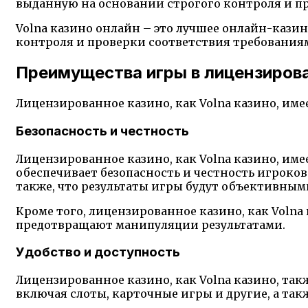
выданную на основании строгого контроля и пр
Volna казино онлайн – это лучшее онлайн-кази
контроля и проверки соответствия требованиям,
Преимущества игры в лицензиров
Лицензированное казино, как Volna казино, им
Безопасность и честность
Лицензированное казино, как Volna казино, им
обеспечивает безопасность и честность игроков.
также, что результаты игры будут объективным
Кроме того, лицензированное казино, как Volna
предотвращают манипуляции результатами.
Удобство и доступность
Лицензированное казино, как Volna казино, так
включая слоты, карточные игры и другие, а так