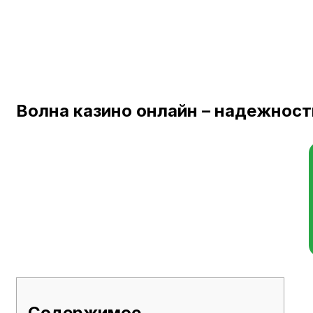
Волна казино онлайн – надежност
Содержимое