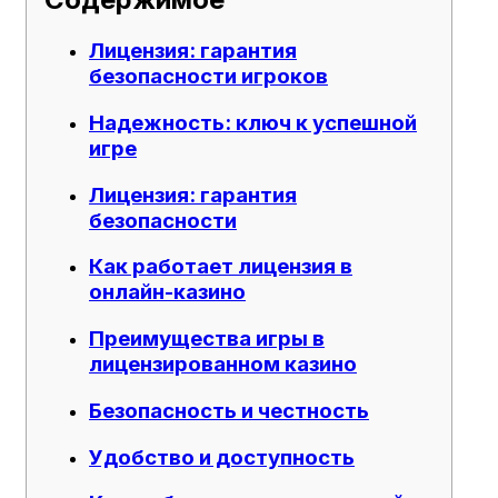
Лицензия: гарантия
безопасности игроков
Надежность: ключ к успешной
игре
Лицензия: гарантия
безопасности
Как работает лицензия в
онлайн-казино
Преимущества игры в
лицензированном казино
Безопасность и честность
Удобство и доступность