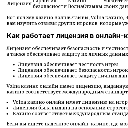
Гарантия
Казино
Убедитесь
Лицензия
безопасности
ВолнаОтзывы
своих да
Вот почему казино ВолнаОтзывы, Volna казино,
вам изучить отзывы других игроков, которые уж
Как работает лицензия в онлайн-
Лицензия обеспечивает безопасность и честност
а также обеспечивает защиту их личных данных
Лицензия обеспечивает честность игры
Лицензия обеспечивает безопасность игро
Лицензия обеспечивает защиту личных да
Volna казино онлайн имеет лицензию, выданную
казино соответствует международным стандарта
Volna казино онлайн имеет лицензию на игор
Лицензия была выдана на основании строгог
Казино соответствует международным станд
Если вы ищете надежное онлайн-казино, где мож