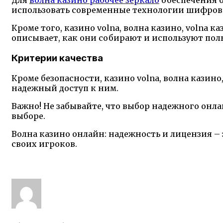
Для
волна казино рабочее зеркало
обеспечения б
использовать современные технологии шифров
Кроме того, казино volna, волна казино, volna
описывает, как они собирают и используют пол
Критерии качества
Кроме безопасности, казино volna, волна казино
надежный доступ к ним.
Важно! Не забывайте, что выбор надежного онл
выборе.
Волна казино онлайн: надежность и лицензия – 
своих игроков.