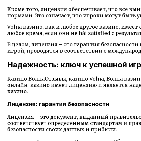
Кроме того, лицензия обеспечивает, что все в
нормами. Это означает, что игроки могут быть 
Volna казино, как и любое другое казино, имеет
любое время, если они не hài satisfied с результ
В целом, лицензия – это гарантия безопасности и
игрой, проводятся в соответствии с междунар
Надежность: ключ к успешной иг
Казино ВолнаОтзывы, казино Volna, Волна казин
онлайн-казино имеет лицензию и является наде
казино.
Лицензия: гарантия безопасности
Лицензия – это документ, выданный правитель
соответствует определенным стандартам и прави
безопасности своих данных и прибыли.