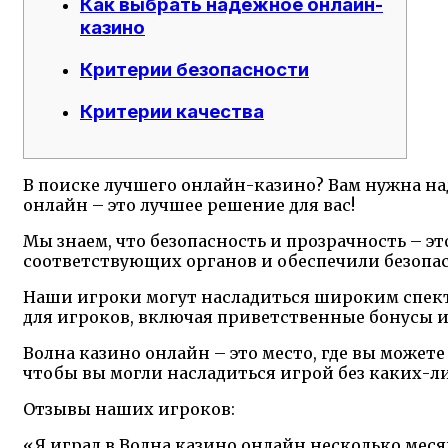
Как выбрать надежное онлайн-
казино
Критерии безопасности
Критерии качества
В поиске лучшего онлайн-казино? Вам нужна на
онлайн – это лучшее решение для вас!
Мы знаем, что безопасность и прозрачность – 
соответствующих органов и обеспечили безопас
Наши игроки могут насладиться широким спектр
для игроков, включая приветственные бонусы 
Волна казино онлайн – это место, где вы может
чтобы вы могли насладиться игрой без каких-л
Отзывы наших игроков:
«Я играл в Волна казино онлайн несколько месяце