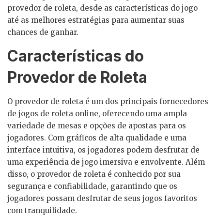
provedor de roleta, desde as características
do jogo
até as melhores estratégias para aumentar suas
chances de ganhar.
Características do
Provedor de Roleta
O provedor de roleta é um dos principais fornecedores
de jogos de roleta online, oferecendo uma ampla
variedade de mesas e opções de apostas para os
jogadores. Com gráficos de alta qualidade e uma
interface intuitiva, os jogadores podem desfrutar de
uma experiência de jogo imersiva e envolvente. Além
disso, o provedor de roleta é conhecido por sua
segurança e confiabilidade, garantindo que os
jogadores possam desfrutar de seus jogos favoritos
com tranquilidade.