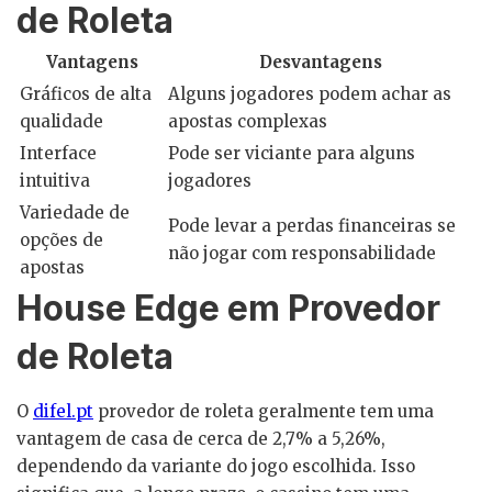
de Roleta
Vantagens
Desvantagens
Gráficos de alta
Alguns jogadores podem achar as
qualidade
apostas complexas
Interface
Pode ser viciante para alguns
intuitiva
jogadores
Variedade de
Pode levar a perdas financeiras se
opções de
não jogar com responsabilidade
apostas
House Edge em Provedor
de Roleta
O
difel.pt
provedor de roleta geralmente tem uma
vantagem de casa de cerca de 2,7% a 5,26%,
dependendo da variante do jogo escolhida. Isso