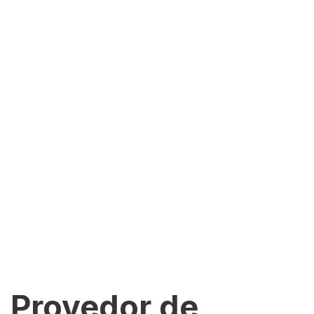
Provedor de