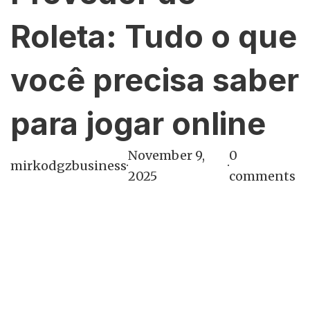
Roleta: Tudo o que
você precisa saber
para jogar online
November 9,
0
mirkodgzbusiness
·
·
2025
comments