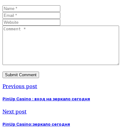
Previous post
PinUp Casino : вход на зеркало сегодня
Next post
PinUp Casino:зеркало сегодня