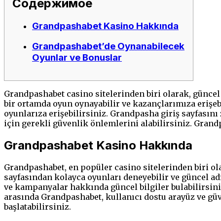
Содержимое
Grandpashabet Kasino Hakkında
Grandpashabet’de Oynanabilecek
Oyunlar ve Bonuslar
Grandpashabet casino sitelerinden biri olarak, güncel 
bir ortamda oyun oynayabilir ve kazançlarımıza erişebi
oyunlarıza erişebilirsiniz. Grandpasha giriş sayfasını
için gerekli güvenlik önlemlerini alabilirsiniz. Grand
Grandpashabet Kasino Hakkında
Grandpashabet, en popüler casino sitelerinden biri ola
sayfasından kolayca oyunları deneyebilir ve güncel adr
ve kampanyalar hakkında güncel bilgiler bulabilirsiniz
arasında Grandpashabet, kullanıcı dostu arayüz ve gü
başlatabilirsiniz.