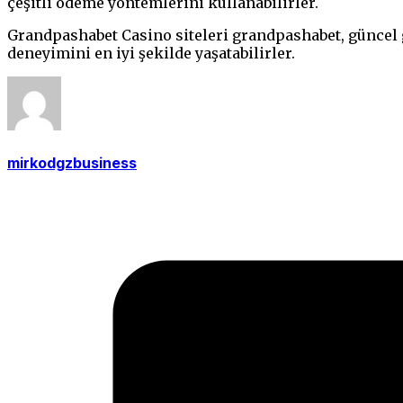
çeşitli ödeme yöntemlerini kullanabilirler.
Grandpashabet Casino siteleri grandpashabet, güncel g
deneyimini en iyi şekilde yaşatabilirler.
mirkodgzbusiness