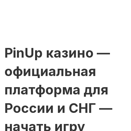
PinUp казино —
официальная
платформа для
России и СНГ —
начать игру