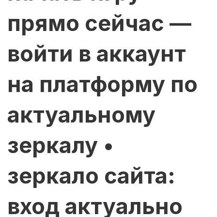
прямо сейчас —
войти в аккаунт
на платформу по
актуальному
зеркалу •
зеркало сайта:
вход актуально