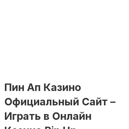
Пин Ап Казино
Официальный Сайт –
Играть в Онлайн