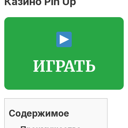
Казино Pin Up
ИГРАТЬ
Содержимое