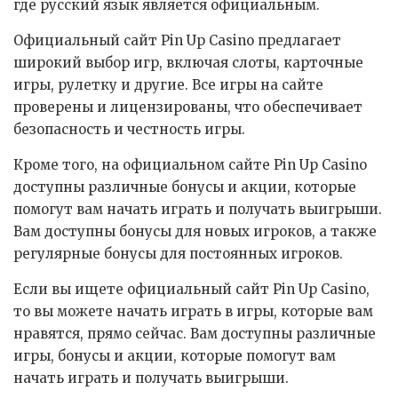
где русский язык является официальным.
Официальный сайт Pin Up Casino предлагает
широкий выбор игр, включая слоты, карточные
игры, рулетку и другие. Все игры на сайте
проверены и лицензированы, что обеспечивает
безопасность и честность игры.
Кроме того, на официальном сайте Pin Up Casino
доступны различные бонусы и акции, которые
помогут вам начать играть и получать выигрыши.
Вам доступны бонусы для новых игроков, а также
регулярные бонусы для постоянных игроков.
Если вы ищете официальный сайт Pin Up Casino,
то вы можете начать играть в игры, которые вам
нравятся, прямо сейчас. Вам доступны различные
игры, бонусы и акции, которые помогут вам
начать играть и получать выигрыши.