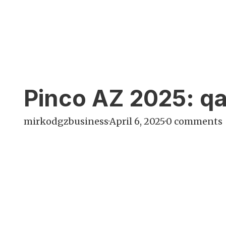
Pinco AZ 2025: qa
mirkodgzbusiness
·
April 6, 2025
·
0 comments