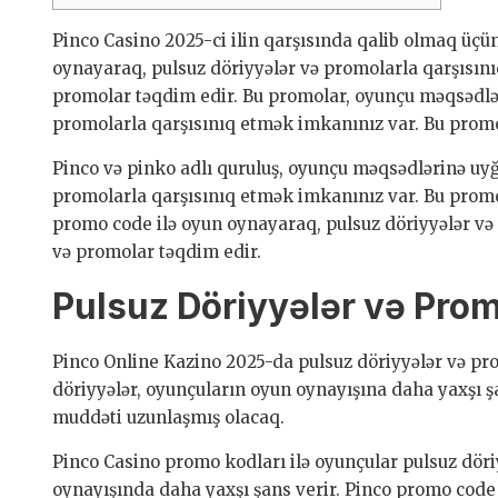
Pinco Casino 2025-ci ilin qarşısında qalib olmaq üçü
oynayaraq, pulsuz döriyyələr və promolarla qarşısını
promolar təqdim edir. Bu promolar, oyunçu məqsədlər
promolarla qarşısınıq etmək imkanınız var. Bu promo
Pinco və pinko adlı quruluş, oyunçu məqsədlərinə uyğ
promolarla qarşısınıq etmək imkanınız var. Bu promo
promo code ilə oyun oynayaraq, pulsuz döriyyələr və
və promolar təqdim edir.
Pulsuz Döriyyələr və Prom
Pinco Online Kazino 2025-da pulsuz döriyyələr və pr
döriyyələr, oyunçuların oyun oynayışına daha yaxşı 
muddəti uzunlaşmış olacaq.
Pinco Casino promo kodları ilə oyunçular pulsuz döri
oynayışında daha yaxşı şans verir. Pinco promo code 