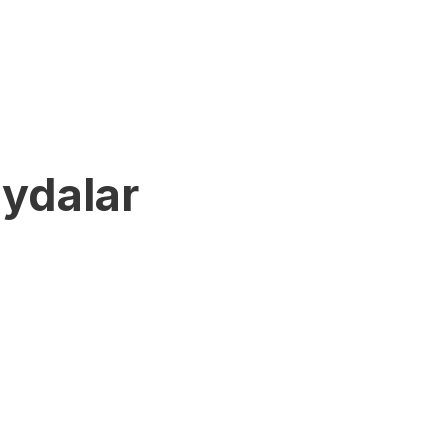
ydalar