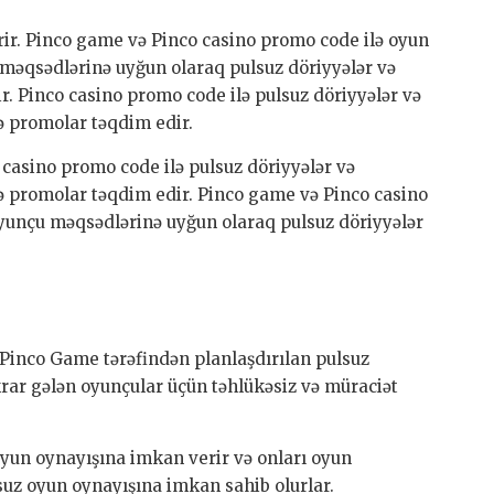
rir. Pinco game və Pinco casino promo code ilə oyun
 məqsədlərinə uyğun olaraq pulsuz döriyyələr və
. Pinco casino promo code ilə pulsuz döriyyələr və
ə promolar təqdim edir.
 casino promo code ilə pulsuz döriyyələr və
ə promolar təqdim edir. Pinco game və Pinco casino
oyunçu məqsədlərinə uyğun olaraq pulsuz döriyyələr
 Pinco Game tərəfindən planlaşdırılan pulsuz
krar gələn oyunçular üçün təhlükəsiz və müraciət
 oyun oynayışına imkan verir və onları oyun
suz oyun oynayışına imkan sahib olurlar.