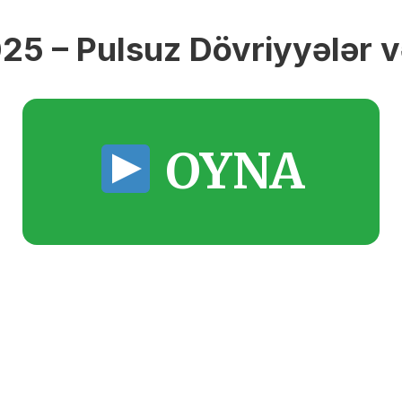
25 – Pulsuz Dövriyyələr 
OYNA