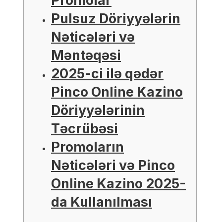
Promolar
Pulsuz Döriyyələrin
Nəticələri və
Məntəqəsi
2025-ci ilə qədər
Pinco Online Kazino
Döriyyələrinin
Təcrübəsi
Promoların
Nəticələri və Pinco
Online Kazino 2025-
da Kullanılması