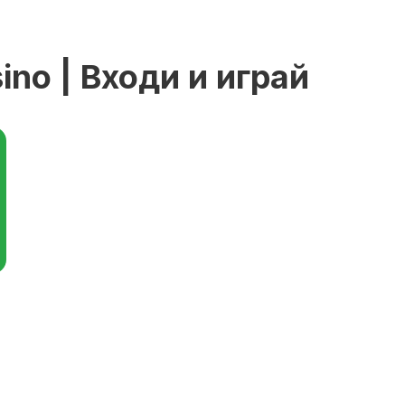
no | Входи и играй