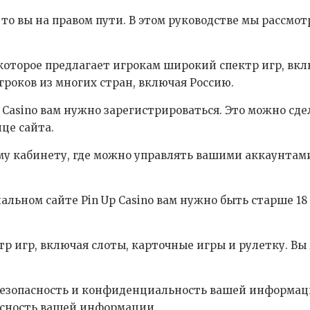
 то вы на правом пути. В этом руководстве мы рассмо
 которое предлагает игрокам широкий спектр игр, вкл
гроков из многих стран, включая Россию.
 Casino вам нужно зарегистрироваться. Это можно сд
це сайта.
му кабинету, где можно управлять вашими аккаунтам
льном сайте Pin Up Casino вам нужно быть старше 18 л
тр игр, включая слоты, карточные игры и рулетку. Вы
 безопасность и конфиденциальность вашей информац
асность вашей информации.