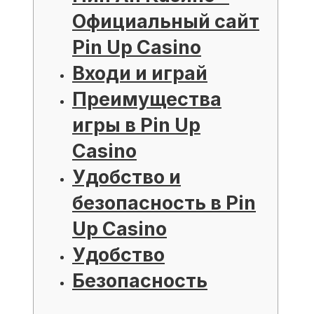
Официальный сайт
Pin Up Casino
Входи и играй
Преимущества
игры в Pin Up
Casino
Удобство и
безопасность в Pin
Up Casino
Удобство
Безопасность