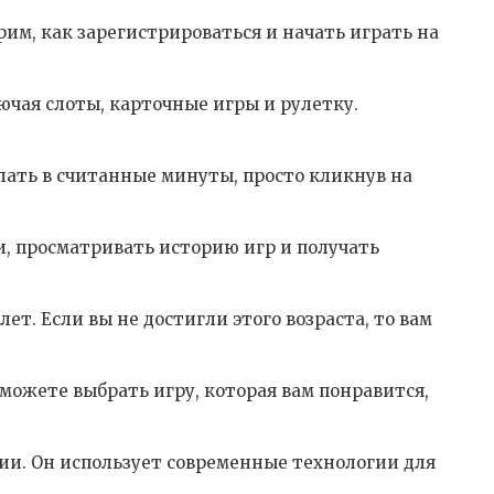
трим, как зарегистрироваться и начать играть на
ючая слоты, карточные игры и рулетку.
елать в считанные минуты, просто кликнув на
и, просматривать историю игр и получать
ет. Если вы не достигли этого возраста, то вам
 можете выбрать игру, которая вам понравится,
ии. Он использует современные технологии для