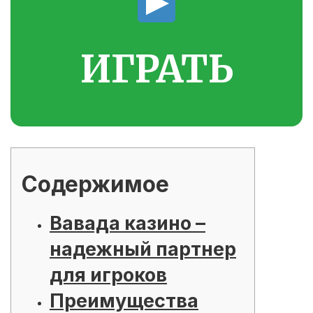
ИГРАТЬ
Содержимое
Вавада казино –
надежный партнер
для игроков
Преимущества