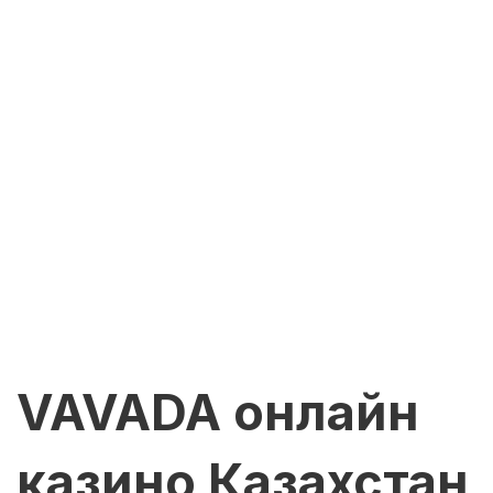
VAVADA онлайн
казино Казахстан