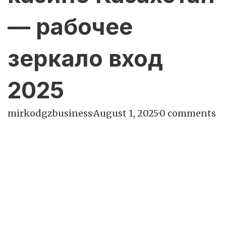
— рабочее
зеркало вход
2025
mirkodgzbusiness
·
August 1, 2025
·
0 comments