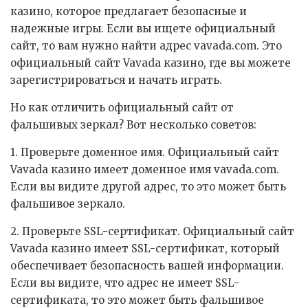
казино, которое предлагает безопасные и
надежные игры. Если вы ищете официальный
сайт, то вам нужно найти адрес vavada.com. Это
официальный сайт Vavada казино, где вы можете
зарегистрироваться и начать играть.
Но как отличить официальный сайт от
фальшивых зеркал? Вот несколько советов:
1. Проверьте доменное имя. Официальный сайт
Vavada казино имеет доменное имя vavada.com.
Если вы видите другой адрес, то это может быть
фальшивое зеркало.
2. Проверьте SSL-сертификат. Официальный сайт
Vavada казино имеет SSL-сертификат, который
обеспечивает безопасность вашей информации.
Если вы видите, что адрес не имеет SSL-
сертификата, то это может быть фальшивое