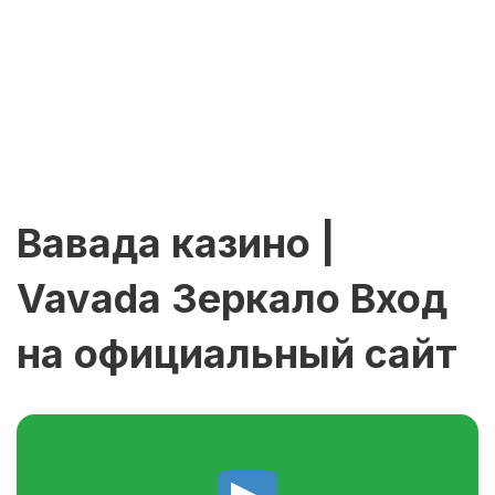
Вавада казино |
Vavada Зеркало Вход
на официальный сайт