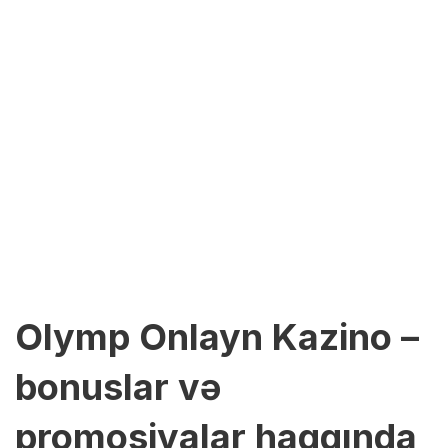
Olymp Onlayn Kazino –
bonuslar və
promosiyalar haqqında