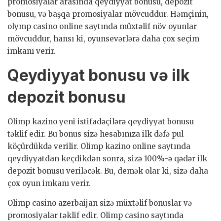
promosiyalar arasında qeydiyyat bonusu, dépozit
bonusu, və başqa promosiyalar mövcuddur. Həmçinin,
olymp casino online saytında müxtəlif növ oyunlar
mövcuddur, hansı ki, oyunsevərlərə daha çox seçim
imkanı verir.
Qeydiyyat bonusu və ilk
depozit bonusu
Olimp kazino yeni istifadəçilərə qeydiyyat bonusu
təklif edir. Bu bonus sizə hesabınıza ilk dəfə pul
köçürdükdə verilir. Olimp kazino online saytında
qeydiyyatdan keçdikdən sonra, sizə 100%-ə qədər ilk
depozit bonusu veriləcək. Bu, demək olar ki, sizə daha
çox oyun imkanı verir.
Olimp casino azerbaijan sizə müxtəlif bonuslar və
promosiyalar təklif edir. Olimp casino saytında