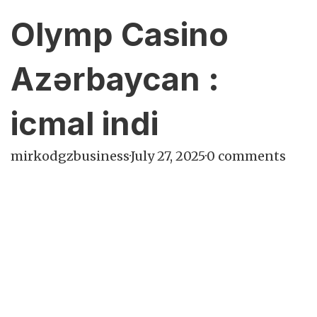
Olymp Casino
Azərbaycan :
icmal indi
mirkodgzbusiness
·
July 27, 2025
·
0 comments