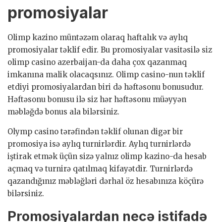
promosiyalar
Olimp kazino müntəzəm olaraq haftalık və aylıq
promosiyalar təklif edir. Bu promosiyalar vasitəsilə siz
olimp casino azerbaijan-da daha çox qazanmaq
imkanına malik olacaqsınız. Olimp casino-nun təklif
etdiyi promosiyalardan biri də həftəsonu bonusudur.
Həftəsonu bonusu ilə siz hər həftəsonu müəyyən
məbləğdə bonus ala bilərsiniz.
Olymp casino tərəfindən təklif olunan digər bir
promosiya isə aylıq turnirlərdir. Aylıq turnirlərdə
iştirak etmək üçün sizə yalnız olimp kazino-da hesab
açmaq və turnirə qatılmaq kifayətdir. Turnirlərdə
qazandığınız məbləğləri dərhal öz hesabınıza köçürə
bilərsiniz.
Promosiyalardan necə istifadə