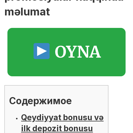
məlumat
OYNA
Содержимое
Qeydiyyat bonusu və
ilk depozit bonusu