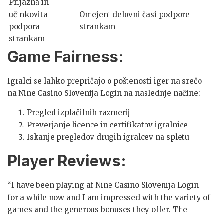
Prijazna in
učinkovita
Omejeni delovni časi podpore
podpora
strankam
strankam
Game Fairness:
Igralci se lahko prepričajo o poštenosti iger na srečo
na Nine Casino Slovenija Login na naslednje načine:
Pregled izplačilnih razmerij
Preverjanje licence in certifikatov igralnice
Iskanje pregledov drugih igralcev na spletu
Player Reviews:
“I have been playing at Nine Casino Slovenija Login
for a while now and I am impressed with the variety of
games and the generous bonuses they offer. The