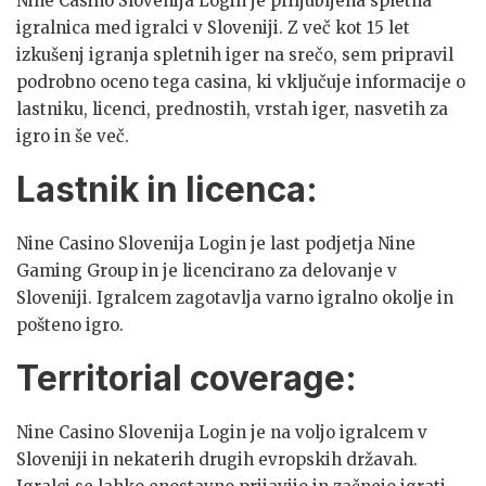
Nine Casino Slovenija Login je priljubljena spletna
igralnica med igralci v Sloveniji. Z več kot 15 let
izkušenj igranja spletnih iger na srečo, sem pripravil
podrobno oceno tega casina, ki vključuje informacije o
lastniku, licenci, prednostih, vrstah iger, nasvetih za
igro in še več.
Lastnik in licenca:
Nine Casino Slovenija Login je last podjetja Nine
Gaming Group in je licencirano za delovanje v
Sloveniji. Igralcem zagotavlja varno igralno okolje in
pošteno igro.
Territorial coverage:
Nine Casino Slovenija Login je na voljo igralcem v
Sloveniji in nekaterih drugih evropskih državah.