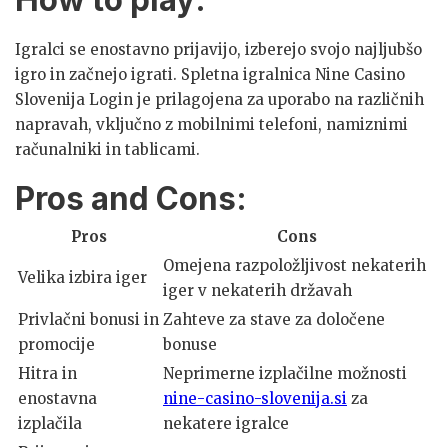
Igralci se enostavno prijavijo, izberejo svojo najljubšo
igro in začnejo igrati. Spletna igralnica Nine Casino
Slovenija Login je prilagojena za uporabo na različnih
napravah, vključno z mobilnimi telefoni, namiznimi
računalniki in tablicami.
Pros and Cons:
Pros
Cons
Omejena razpoložljivost nekaterih
Velika izbira iger
iger v nekaterih državah
Privlačni bonusi in
Zahteve za stave za določene
promocije
bonuse
Hitra in
Neprimerne izplačilne možnosti
enostavna
nine-casino-slovenija.si
za
izplačila
nekatere igralce