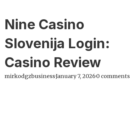
Nine Casino
Slovenija Login:
Casino Review
mirkodgzbusiness
·
January 7, 2026
·
0 comments