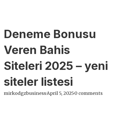
Deneme Bonusu
Veren Bahis
Siteleri 2025 – yeni
siteler listesi
mirkodgzbusiness
·
April 5, 2025
·
0 comments