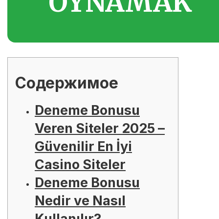
OYNAMAK
Содержимое
Deneme Bonusu
Veren Siteler 2025 –
Güvenilir En İyi
Casino Siteler
Deneme Bonusu
Nedir ve Nasıl
Kullanılır?