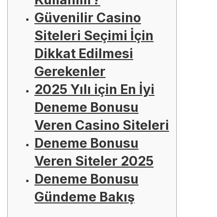
Güvenilir Casino
Siteleri Seçimi İçin
Dikkat Edilmesi
Gerekenler
2025 Yılı için En İyi
Deneme Bonusu
Veren Casino Siteleri
Deneme Bonusu
Veren Siteler 2025
Deneme Bonusu
Gündeme Bakış