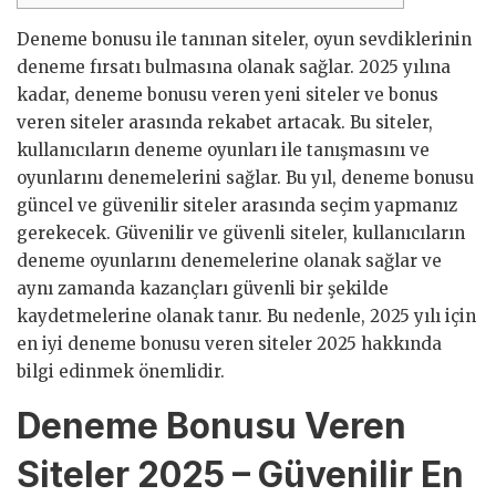
Deneme bonusu ile tanınan siteler, oyun sevdiklerinin
deneme fırsatı bulmasına olanak sağlar. 2025 yılına
kadar, deneme bonusu veren yeni siteler ve bonus
veren siteler arasında rekabet artacak. Bu siteler,
kullanıcıların deneme oyunları ile tanışmasını ve
oyunlarını denemelerini sağlar. Bu yıl, deneme bonusu
güncel ve güvenilir siteler arasında seçim yapmanız
gerekecek. Güvenilir ve güvenli siteler, kullanıcıların
deneme oyunlarını denemelerine olanak sağlar ve
aynı zamanda kazançları güvenli bir şekilde
kaydetmelerine olanak tanır. Bu nedenle, 2025 yılı için
en iyi deneme bonusu veren siteler 2025 hakkında
bilgi edinmek önemlidir.
Deneme Bonusu Veren
Siteler 2025 – Güvenilir En