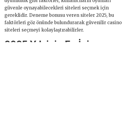
uyumluluk gibi faktörler, kullanıcıların oyunları
güvenle oynayabilecekleri siteleri seçmek için
gereklidir. Deneme bonusu veren siteler 2025, bu
faktörleri göz önünde bulundurarak güvenilir casino
siteleri seçmeyi kolaylaştırabilirler.
2025 Yılı için En İyi
Deneme Bonusu Veren
Casino Siteleri
2025 yılı için en güvenilir ve deneme bonusu veren
casino siteleri arasında birkaç adıme rastgele
bakabiliriz. Bu siteler, kullanıcılarına özel teklifler
sunarak ve güvenilirlik, güvenlik ve oyun kalitesi
açısından yüksek seviyede yer alıyorlar. Deneme
bonusu veren siteler 2025, oyun deneyimini
iyileştirmek ve yeni oyunculara güven vermek için bu