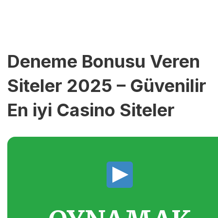
Deneme Bonusu Veren
Siteler 2025 – Güvenilir
En iyi Casino Siteler