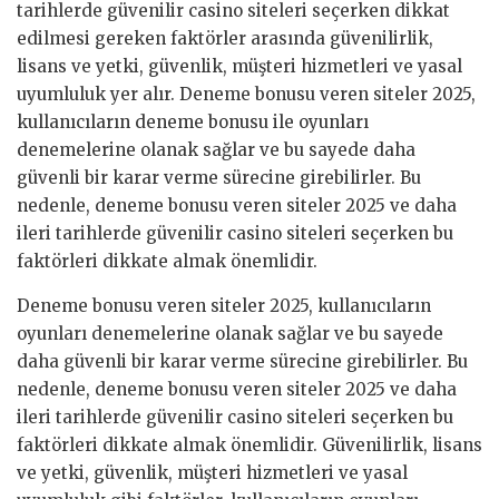
tarihlerde güvenilir casino siteleri seçerken dikkat
edilmesi gereken faktörler arasında güvenilirlik,
lisans ve yetki, güvenlik, müşteri hizmetleri ve yasal
uyumluluk yer alır. Deneme bonusu veren siteler 2025,
kullanıcıların deneme bonusu ile oyunları
denemelerine olanak sağlar ve bu sayede daha
güvenli bir karar verme sürecine girebilirler. Bu
nedenle, deneme bonusu veren siteler 2025 ve daha
ileri tarihlerde güvenilir casino siteleri seçerken bu
faktörleri dikkate almak önemlidir.
Deneme bonusu veren siteler 2025, kullanıcıların
oyunları denemelerine olanak sağlar ve bu sayede
daha güvenli bir karar verme sürecine girebilirler. Bu
nedenle, deneme bonusu veren siteler 2025 ve daha
ileri tarihlerde güvenilir casino siteleri seçerken bu
faktörleri dikkate almak önemlidir. Güvenilirlik, lisans
ve yetki, güvenlik, müşteri hizmetleri ve yasal