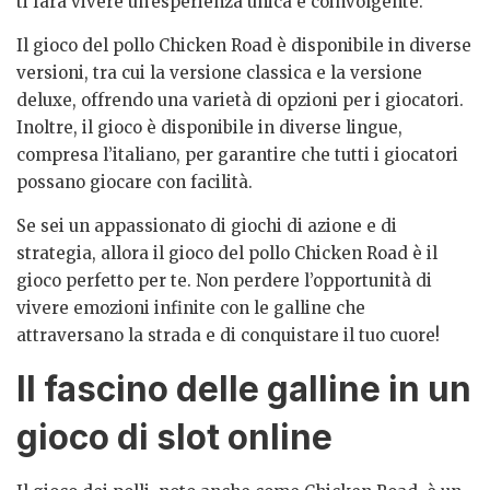
ti farà vivere un’esperienza unica e coinvolgente.
Il gioco del pollo Chicken Road è disponibile in diverse
versioni, tra cui la versione classica e la versione
deluxe, offrendo una varietà di opzioni per i giocatori.
Inoltre, il gioco è disponibile in diverse lingue,
compresa l’italiano, per garantire che tutti i giocatori
possano giocare con facilità.
Se sei un appassionato di giochi di azione e di
strategia, allora il gioco del pollo Chicken Road è il
gioco perfetto per te. Non perdere l’opportunità di
vivere emozioni infinite con le galline che
attraversano la strada e di conquistare il tuo cuore!
Il fascino delle galline in un
gioco di slot online