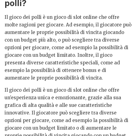
polli?
Il gioco dei polli è un gioco di slot online che offre
molte ragioni per giocare. Ad esempio, il giocatore può
aumentare le proprie possibilità di vincita giocando
con un budget più alto, o può scegliere tra diverse
opzioni per giocare, come ad esempio la possibilità di
giocare con un budget limitato. Inoltre, il gioco
presenta diverse caratteristiche speciali, come ad
esempio la possibilità di ottenere bonus e di
aumentare le proprie possibilità di vincita.
Il gioco dei polli è un gioco di slot online che offre
un’esperienza unica e emozionante, grazie alla sua
grafica di alta qualità e alle sue caratteristiche
innovative. Il giocatore può scegliere tra diverse
opzioni per giocare, come ad esempio la possibilità di
giocare con un budget limitato o di aumentare le
proprie possibilità di vincita giocando con un budget