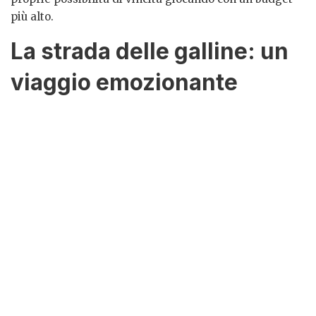
più alto.
La strada delle galline: un
viaggio emozionante
Il gioco dei polli, noto anche come Chicken Road, è
un’esperienza emozionante che ti porterà in un mondo
di avventura e divertimento. In questo gioco, le galline
attraversano la strada, creando un’atmosfera di
suspense e tensione. Il tuo compito è quello di guidare
le galline attraverso la strada, evitando gli ostacoli e
raggiungendo la meta.
Il gioco del pollo è un’esperienza unica che ti farà
sentire come se fossi parte di un film d’avventura. Le
galline sono disposte in modo da creare un percorso
emozionante, con curve e curve che ti faranno sentire