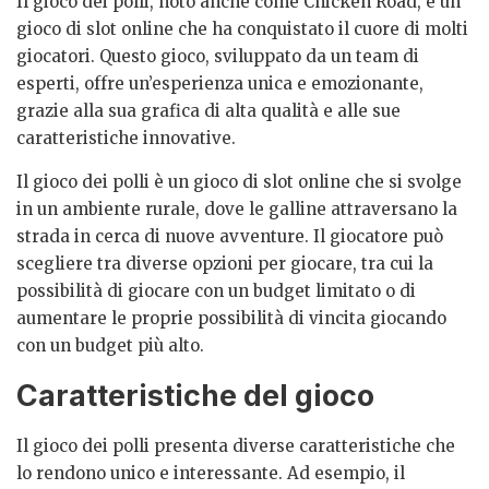
Il gioco dei polli, noto anche come Chicken Road, è un
gioco di slot online che ha conquistato il cuore di molti
giocatori. Questo gioco, sviluppato da un team di
esperti, offre un’esperienza unica e emozionante,
grazie alla sua grafica di alta qualità e alle sue
caratteristiche innovative.
Il gioco dei polli è un gioco di slot online che si svolge
in un ambiente rurale, dove le galline attraversano la
strada in cerca di nuove avventure. Il giocatore può
scegliere tra diverse opzioni per giocare, tra cui la
possibilità di giocare con un budget limitato o di
aumentare le proprie possibilità di vincita giocando
con un budget più alto.
Caratteristiche del gioco
Il gioco dei polli presenta diverse caratteristiche che
lo rendono unico e interessante. Ad esempio, il