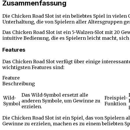
Zusammenfassung
Die Chicken Road Slot ist ein beliebtes Spiel in viel
Unterhaltung, die von Spielern aller Altersgruppen 
Das Chicken Road Slot ist ein 5-Walzen-Slot mit 20 Ge
intuitive Bedienung, die es Spielern leicht macht, sich
Features
Das Chicken Road Slot verfügt über einige interessant
wichtigsten Features sind:
Feature
Beschreibung
Das Wild-Symbol ersetzt alle
Wild-
Freispiel-
anderen Symbole, um Gewinne zu
Symbol
Funktion
erzielen.
Die Chicken Road Slot ist ein Spiel, das von Spielern
Gewinne zu erzielen, machen es zu einem beliebten Sp