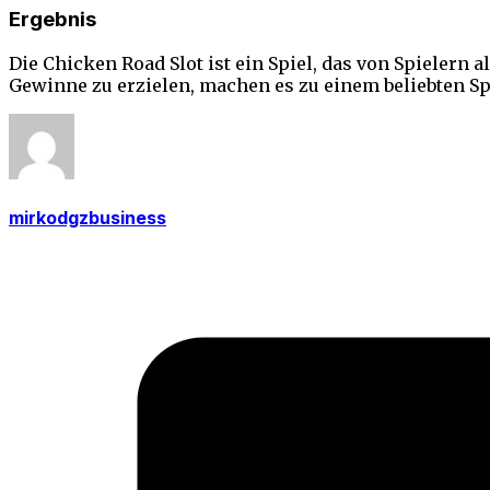
Ergebnis
Die Chicken Road Slot ist ein Spiel, das von Spielern
Gewinne zu erzielen, machen es zu einem beliebten Sp
mirkodgzbusiness