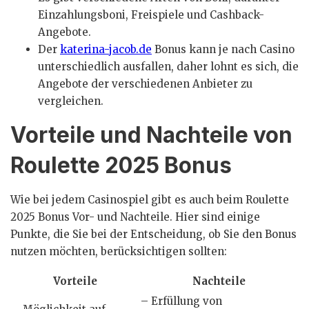
Einzahlungsboni, Freispiele und Cashback-
Angebote.
Der
katerina-jacob.de
Bonus kann je nach Casino
unterschiedlich ausfallen, daher lohnt es sich, die
Angebote der verschiedenen Anbieter zu
vergleichen.
Vorteile und Nachteile von
Roulette 2025 Bonus
Wie bei jedem Casinospiel gibt es auch beim Roulette
2025 Bonus Vor- und Nachteile. Hier sind einige
Punkte, die Sie bei der Entscheidung, ob Sie den Bonus
nutzen möchten, berücksichtigen sollten:
Vorteile
Nachteile
– Erfüllung von