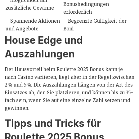
– Möglichkeit auf
Bonusbedingungen
zusätzliche Gewinne
erforderlich
– Spannende Aktionen
– Begrenzte Gültigkeit der
und Angebote
Boni
House Edge und
Auszahlungen
Der Hausvorteil beim Roulette 2025 Bonus kann je
nach Casino variieren, liegt aber in der Regel zwischen
2% und 5%. Die Auszahlungen hängen von der Art des
Einsatzes ab, den Sie platzieren, und können bis zu 35-
fach sein, wenn Sie auf eine einzelne Zahl setzen und
gewinnen.
Tipps und Tricks für
Roulette 2025 Bonus