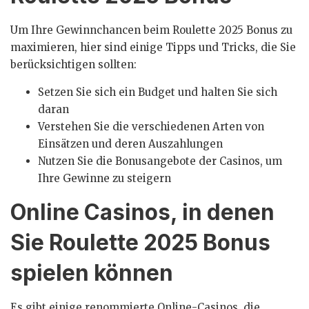
Um Ihre Gewinnchancen beim Roulette 2025 Bonus zu
maximieren, hier sind einige Tipps und Tricks, die Sie
berücksichtigen sollten:
Setzen Sie sich ein Budget und halten Sie sich
daran
Verstehen Sie die verschiedenen Arten von
Einsätzen und deren Auszahlungen
Nutzen Sie die Bonusangebote der Casinos, um
Ihre Gewinne zu steigern
Online Casinos, in denen
Sie Roulette 2025 Bonus
spielen können
Es gibt einige renommierte Online-Casinos, die