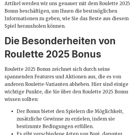
Artikel werden wir uns genauer mit dem Roulette 2025
Bonus beschäftigen, um Ihnen die bestmöglichen
Informationen zu geben, wie Sie das Beste aus diesem
Spiel
herausholen können.
Die Besonderheiten von
Roulette 2025 Bonus
Roulette 2025 Bonus zeichnet sich durch seine
spannenden Features und Aktionen aus, die es von
anderen Roulette-Varianten abheben. Hier sind einige
wichtige Punkte, die Sie über den Roulette 2025 Bonus
wissen sollten:
Der Bonus bietet den Spielern die Möglichkeit,
zusätzliche Gewinne zu erzielen, indem sie
bestimmte Bedingungen erfüllen.
Es gibt verschiedene Arten von Boni, darunter